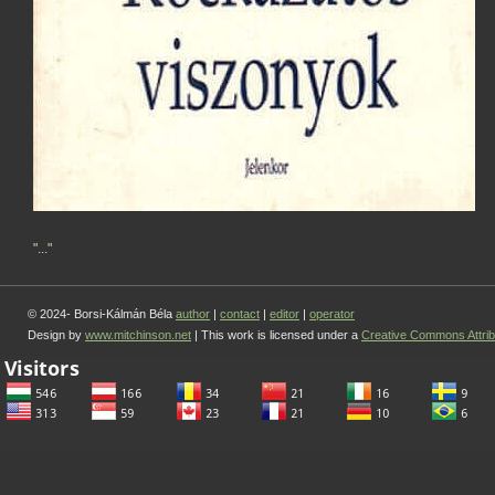
"..."
© 2024- Borsi-Kálmán Béla
author
|
contact
|
editor
|
operator
Design by
www.mitchinson.net
| This work is licensed under a
Creative Commons Attrib