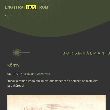
ENG | FRA |
HUN
| ROM
"..."
BORSI-KÁLMÁN 
KÖNYV
06 | 1997
Kockázatos viszonyok
Írások a román irodalom, müvelödéstörténet és nemzeti önszemlélet
tárgyköréböl